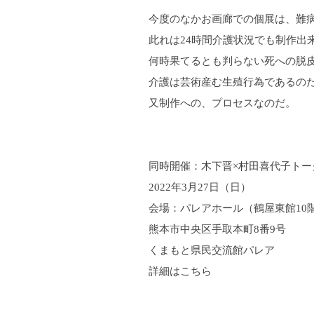
今度のなかお画廊での個展は、難
此れは24時間介護状況でも制作出
何時果てるとも判らない死への脱
介護は芸術産む生殖行為であるの
又制作への、プロセスなの
同時開催：木下晋×村田喜代子トーク 
2022年3月27日（日）
会場：パレアホール（鶴屋東館10
熊本市中央区手取本町8番9号
くまもと県民交流館パレア
詳細はこちら