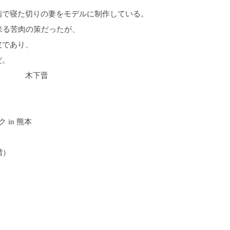
病で寝た切りの妻をモデルに制作している。
来る苦肉の策だったが、
皮であり、
だ。
だ。 木下晋
in 熊本
階）